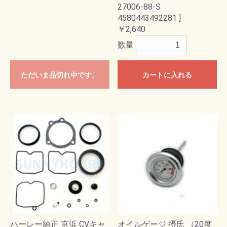
27006-88-S
4580443492281 ]
￥2,640
数量
ただいま品切れ中です。
カートに入れる
ハーレー純正 京浜 CVキャ
オイルゲージ 摂氏 （20度