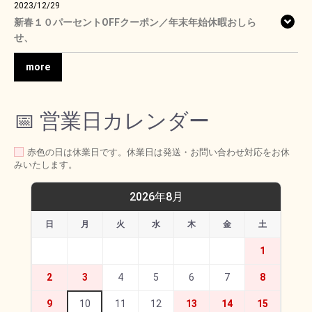
2023/12/29
新春１０パーセントOFFクーポン／年末年始休暇おしら
せ、
more
📅 営業日カレンダー
赤色の日は休業日です。休業日は発送・お問い合わせ対応をお休
みいたします。
2026年8月
日
月
火
水
木
金
土
1
2
3
4
5
6
7
8
9
10
11
12
13
14
15