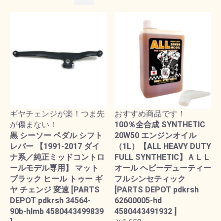
ギヤチェンジが楽！つま先
おすすめ商品です！
が傷まない！
100％全合成 SYNTHETIC
黒 シーソー ペダル シフト
20W50 エンジンオイル
レバー 【1991-2017 ダイ
（1L）【ALL HEAVY DUTY
ナ系／純正ミッドコントロ
FULL SYNTHETIC】ＡＬＬ
ールモデル専用】 マット
オール ヘビーデューティー
ブラック ヒール トゥー ギ
フルシンセティック
ヤ チェンジ 変速 [PARTS
[PARTS DEPOT pdkrsh
DEPOT pdkrsh 34564-
62600005-hd
90b-hlmb 4580443499839
4580443491932 ]