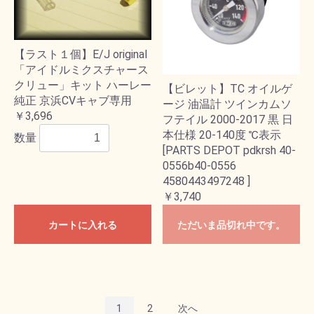
【ラスト１個】E/J original
「アイドルミクスチャース
クリュー」キット ハーレー
【ビレット】TC オイルゲ
純正 京浜CVキャブ専用
ージ 油温計 ツインカムソ
￥3,696
フテイル 2000-2017 黒 日
本仕様 20-140度 ℃表示
数量
[PARTS DEPOT pdkrsh 40-
0556b40-0556
4580443497248 ]
￥3,740
カートに入れる
ただいま品切れ中です。
1
2
次へ