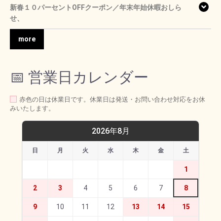
新春１０パーセントOFFクーポン／年末年始休暇おしら
せ、
more
📅 営業日カレンダー
赤色の日は休業日です。休業日は発送・お問い合わせ対応をお休
みいたします。
2026年8月
日
月
火
水
木
金
土
1
2
3
4
5
6
7
8
9
10
11
12
13
14
15