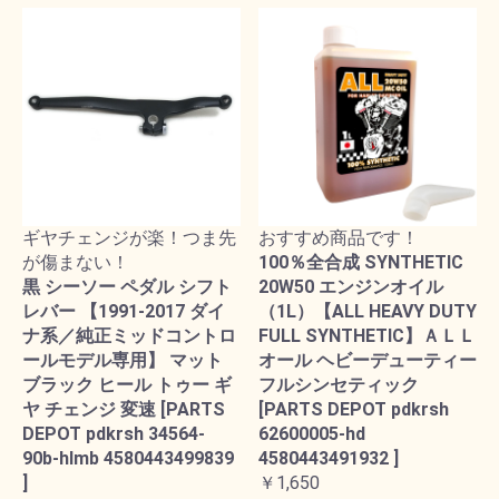
ギヤチェンジが楽！つま先
おすすめ商品です！
が傷まない！
100％全合成 SYNTHETIC
黒 シーソー ペダル シフト
20W50 エンジンオイル
レバー 【1991-2017 ダイ
（1L）【ALL HEAVY DUTY
ナ系／純正ミッドコントロ
FULL SYNTHETIC】ＡＬＬ
ールモデル専用】 マット
オール ヘビーデューティー
ブラック ヒール トゥー ギ
フルシンセティック
ヤ チェンジ 変速 [PARTS
[PARTS DEPOT pdkrsh
DEPOT pdkrsh 34564-
62600005-hd
90b-hlmb 4580443499839
4580443491932 ]
]
￥1,650