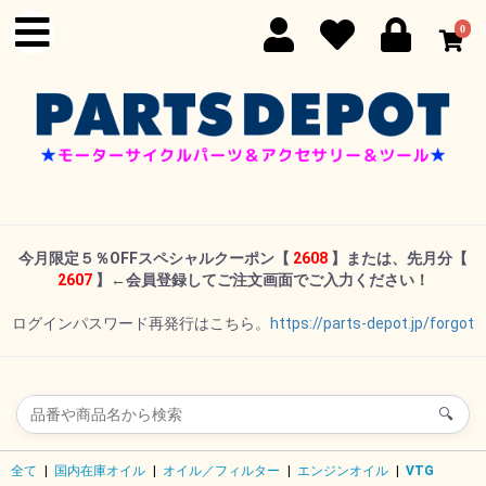
0
今月限定５％OFFスペシャルクーポン
【
2608
】または、先月分【
2607
】←
会員登録してご注文画面でご入力ください！
ログインパスワード再発行はこちら。
https://parts-depot.jp/forgot
🔍
全て
|
国内在庫オイル
|
オイル／フィルター
|
エンジンオイル
|
VTG