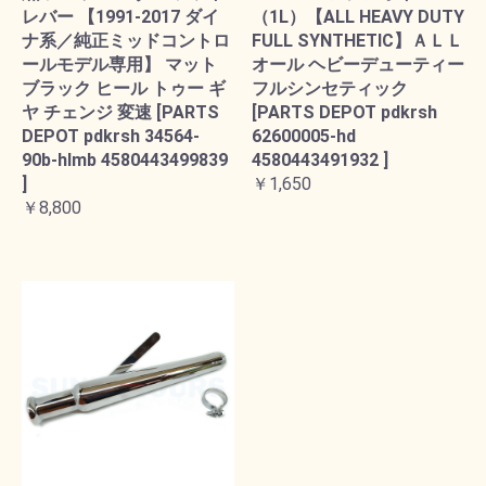
レバー 【1991-2017 ダイ
（1L）【ALL HEAVY DUTY
ナ系／純正ミッドコントロ
FULL SYNTHETIC】ＡＬＬ
ールモデル専用】 マット
オール ヘビーデューティー
ブラック ヒール トゥー ギ
フルシンセティック
ヤ チェンジ 変速 [PARTS
[PARTS DEPOT pdkrsh
DEPOT pdkrsh 34564-
62600005-hd
90b-hlmb 4580443499839
4580443491932 ]
]
￥1,650
￥8,800