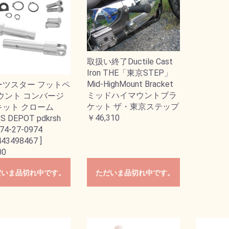
取扱い終了Ductile Cast
Iron THE「東京STEP」
Mid-HighMount Bracket
ーツスター フットペ
ミッドハイマウントブラ
ウント コンバージ
ケット ザ・東京ステップ
キット クローム
￥46,310
S DEPOT pdkrsh
74-27-0974
43498467 ]
00
だいま品切れ中です。
ただいま品切れ中です。