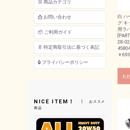
🛒 商品カテゴリ
白 
📩 お問い合わせ
グ キ
用ラ
📦 ご利用ガイド
[PART
28-02
📄 特定商取引法に基づく表記
45804
￥693
🔒 プライバシーポリシー
た
NICE ITEM！
おススメ
商品