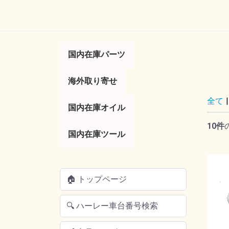
国内在庫パーツ
コントロール
サスペンション
タイヤ／ホイール
タンク／フェンダー
トランスミッション／
フットコントロール
ボディー
マフラー／排気系
ライト／ウインカー
ラック／キャリア
電気系／エレクトリッ
ブレーキ
エアー／吸気系
海外取り寄せ
便利パーツ
その他
レバー
ミラー
ハンドル
スロットル／グ
リア
ガスキャップ
キックスタータ
ブレーキレバー
フットペグ
ハイウェイペグ
シフトペグ
シフターレバー
ガスタンク
キックスタンド
ボルトキャップ
ドレスアップ
サイドカバー
マフラー
フランジガスケ
チューンナップ
サイレンサー
バルブ電球
テールライト
ウインカー
サドルバッグ
ラゲッジラック
サドルバックサ
アクセサリー
燃料調整
ソレノイド
イグニッション
マスターシリン
リプレイスメン
キャブレター
ジェット
その他
エンジン
クラッチ
ク
ツ
全て
|
国内在庫オイル
10件
オイル／フィルター
バッテリー
国内在庫ツール
フィルター
工具／その他
エンジンオイル
ミッションオイ
プライマリーオ
フォークオイル
ブレーキフルー
オイル交換セッ
アクセサリー
バッテリーカバ
AGMバッテリ
工具／ツール
配線加工ツール
ハンドツール／
電気系
タイヤ／ホイー
エンジン
ブレーキ
トランスミッシ
その他
工具セット
サスペンション
オイル交換
チューニング
🏠 トップページ
🔍 ハーレー車台番号検索