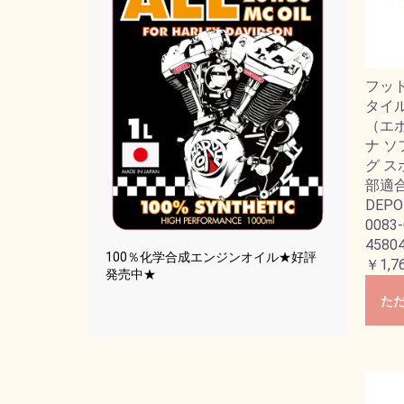
フット
タイ
（エボ
ナ ソ
グ 
部適合
DEPOT
0083
45804
100％化学合成エンジンオイル★好評
￥1,7
発売中★
た