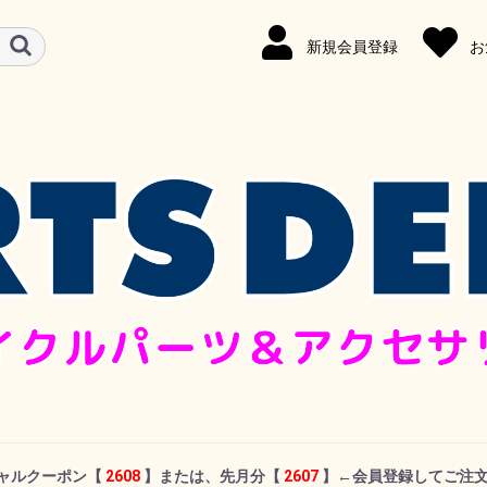
新規会員登録
お
シャルクーポン
【
2608
】または、先月分【
2607
】←
会員登録してご注