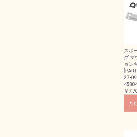
スポ
グ マ
ョン
[PART
27-09
45804
￥7,7
た