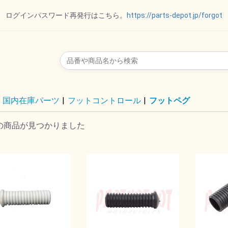
ログインパスワード再発行はこちら。
https://parts-depot.jp/forgot
リップ
ー
ット
ポート
ダー
トパー
オイルゲージ
国内在庫パーツ
|
フットコントロール
|
フットペグ
の商品が見つかりました
ル
イル
ド
ト
ー
ー
ALL オール
VTG
SPECTRO スペクトロ
REVTECH レブテック
Royal Purple ロイヤル
ハーレーダビッドソン
MOTOR FACTORYモ
DRAG ドラッグスペシ
MOTUL モチュール
パープル
ーターファクトリー
ャリティーズ
その他
ル
ョン