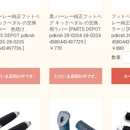
ハーレー純正フットペ
黒 ハーレー純正フットペ
フットペ
ックペダル の交換
グ キックペダル の交換
レー純正
バー 色焼け
用ラバー [PARTS DEPOT
ラージ [P
S DEPOT pdkrsh
pdkrsh 28-0204-28-0204
pdkrsh 
05-28-0205
4580443497729 ]
4580443
43497736 ]
￥770
￥880
数量
だいま品切れ中です。
ただいま品切れ中です。
カ