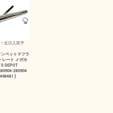
！近日入荷予
ランペットマフラ
ストレート メガホ
TS DEPOT
280904-280904
498481 ]