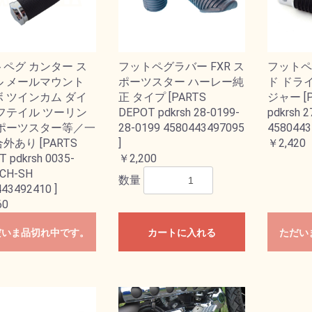
ペグ カンター ス
フットペグラバー FXR ス
フットペ
ル メールマウント
ポーツスター ハーレー純
ド ドラ
 ツインカム ダイ
正 タイプ [PARTS
ジャー [P
フテイル ツーリン
DEPOT pdkrsh 28-0199-
pdkrsh 
スポーツスター等／一
28-0199 4580443497095
4580443
外あり [PARTS
]
￥2,420
 pdkrsh 0035-
￥2,200
-CH-SH
数量
43492410 ]
60
だいま品切れ中です。
カートに入れる
ただい