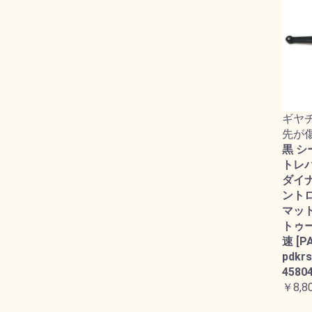
ギヤ
先が
黒 シ
トレバー
ダイ
ント
マット
トゥー
速 [P
pdkrs
45804
￥8,8