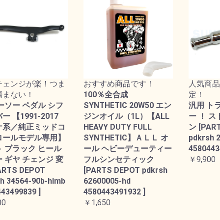
チェンジが楽！つま
おすすめ商品です！
人気商品
傷まない！
100％全合成
定！
ーソー ペダル シフ
SYNTHETIC 20W50 エン
汎用 ト
 【1991-2017
ジンオイル（1L）【ALL
ー ！ 
ナ系／純正ミッドコ
HEAVY DUTY FULL
ン [PAR
ロールモデル専用】
SYNTHETIC】ＡＬＬ オ
pdkrsh 
 ブラック ヒール
ール ヘビーデューティー
4580443
 ギヤ チェンジ 変
フルシンセティック
￥9,900
ARTS DEPOT
[PARTS DEPOT pdkrsh
h 34564-90b-hlmb
62600005-hd
43499839 ]
4580443491932 ]
00
￥1,650