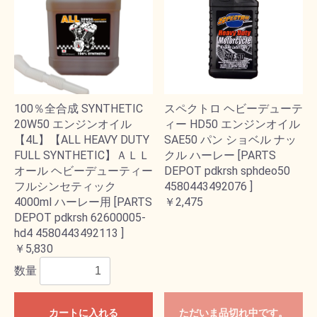
100％全合成 SYNTHETIC
スペクトロ ヘビーデューテ
20W50 エンジンオイル
ィー HD50 エンジンオイル
【4L】【ALL HEAVY DUTY
SAE50 パン ショベル ナッ
FULL SYNTHETIC】ＡＬＬ
クル ハーレー [PARTS
オール ヘビーデューティー
DEPOT pdkrsh sphdeo50
フルシンセティック
4580443492076 ]
4000ml ハーレー用 [PARTS
￥2,475
DEPOT pdkrsh 62600005-
hd4 4580443492113 ]
￥5,830
数量
カートに入れる
ただいま品切れ中です。