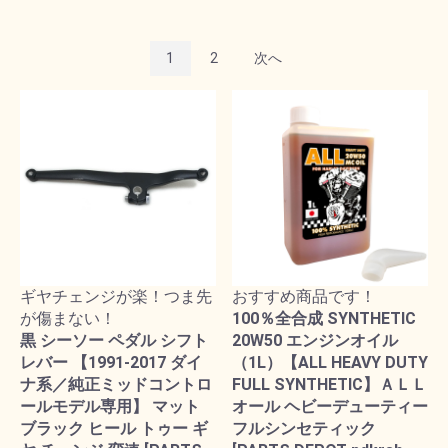
1
2
次へ
ギヤチェンジが楽！つま先
おすすめ商品です！
が傷まない！
100％全合成 SYNTHETIC
黒 シーソー ペダル シフト
20W50 エンジンオイル
レバー 【1991-2017 ダイ
（1L）【ALL HEAVY DUTY
ナ系／純正ミッドコントロ
FULL SYNTHETIC】ＡＬＬ
ールモデル専用】 マット
オール ヘビーデューティー
ブラック ヒール トゥー ギ
フルシンセティック