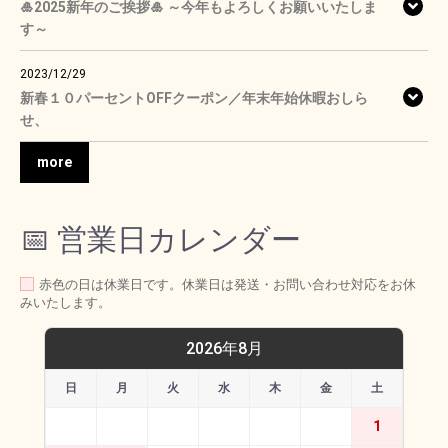
🎍2025新年のご挨拶🎍 ～今年もよろしくお願いいたしま
す～
2023/12/29
新春１０パーセントOFFクーポン／年末年始休暇おしら
せ、
more
📅 営業日カレンダー
赤色の日は休業日です。休業日は発送・お問い合わせ対応をお休
みいたします。
2026年8月
日
月
火
水
木
金
土
1