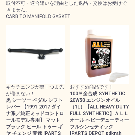
取付不可・適合違いを理由とした返品・交換はお受けで
きません。
CARB TO MANIFOLD GASKET
ギヤチェンジが楽！つま先
おすすめ商品です！
が傷まない！
100％全合成 SYNTHETIC
黒 シーソー ペダル シフト
20W50 エンジンオイル
レバー 【1991-2017 ダイ
（1L）【ALL HEAVY DUTY
ナ系／純正ミッドコントロ
FULL SYNTHETIC】ＡＬＬ
ールモデル専用】 マット
オール ヘビーデューティー
ブラック ヒール トゥー ギ
フルシンセティック
ヤ チェンジ 変速 [PARTS
[PARTS DEPOT pdkrsh