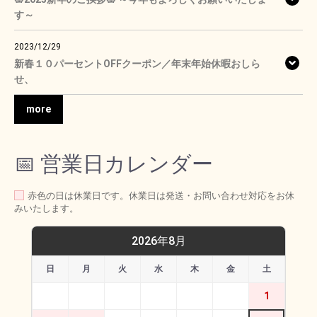
す～
2023/12/29
新春１０パーセントOFFクーポン／年末年始休暇おしら
せ、
more
📅 営業日カレンダー
赤色の日は休業日です。休業日は発送・お問い合わせ対応をお休
みいたします。
2026年8月
日
月
火
水
木
金
土
1