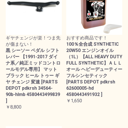
ギヤチェンジが楽！つま先
おすすめ商品です！
が傷まない！
100％全合成 SYNTHETIC
黒 シーソー ペダル シフト
20W50 エンジンオイル
レバー 【1991-2017 ダイ
（1L）【ALL HEAVY DUTY
ナ系／純正ミッドコントロ
FULL SYNTHETIC】ＡＬＬ
ールモデル専用】 マット
オール ヘビーデューティー
ブラック ヒール トゥー ギ
フルシンセティック
ヤ チェンジ 変速 [PARTS
[PARTS DEPOT pdkrsh
DEPOT pdkrsh 34564-
62600005-hd
90b-hlmb 4580443499839
4580443491932 ]
]
￥1,650
￥8,800