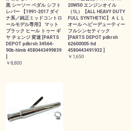
黒 シーソー ペダル シフト
20W50 エンジンオイル
レバー 【1991-2017 ダイ
（1L）【ALL HEAVY DUTY
ナ系／純正ミッドコントロ
FULL SYNTHETIC】ＡＬＬ
ールモデル専用】 マット
オール ヘビーデューティー
ブラック ヒール トゥー ギ
フルシンセティック
ヤ チェンジ 変速 [PARTS
[PARTS DEPOT pdkrsh
DEPOT pdkrsh 34564-
62600005-hd
90b-hlmb 4580443499839
4580443491932 ]
]
￥1,650
￥8,800