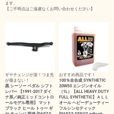
ます。
【ご不明点はご遠慮なくお問い合わせください】
ギヤチェンジが楽！つま先
おすすめ商品です！
が傷まない！
100％全合成 SYNTHETIC
黒 シーソー ペダル シフト
20W50 エンジンオイル
レバー 【1991-2017 ダイ
（1L）【ALL HEAVY DUTY
ナ系／純正ミッドコントロ
FULL SYNTHETIC】ＡＬＬ
ールモデル専用】 マット
オール ヘビーデューティー
ブラック ヒール トゥー ギ
フルシンセティック
ヤ チェンジ 変速 [PARTS
[PARTS DEPOT pdkrsh