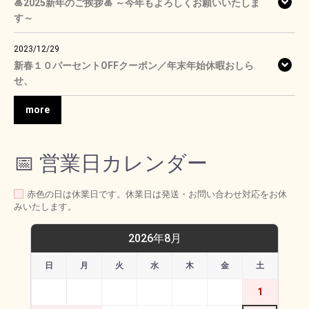
🎍2025新年のご挨拶🎍 ～今年もよろしくお願いいたしま
す～
2023/12/29
新春１０パーセントOFFクーポン／年末年始休暇おしら
せ、
more
📅 営業日カレンダー
赤色の日は休業日です。休業日は発送・お問い合わせ対応をお休
みいたします。
2026年8月
日
月
火
水
木
金
土
1