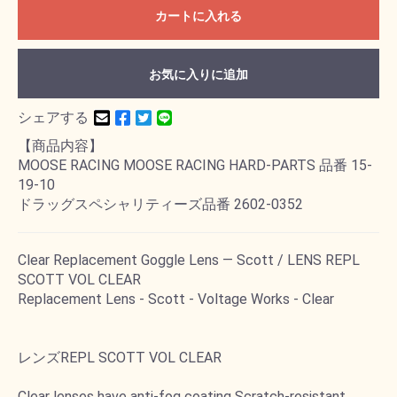
カートに入れる
お気に入りに追加
シェアする
【商品内容】
MOOSE RACING MOOSE RACING HARD-PARTS 品番 15-
19-10
ドラッグスペシャリティーズ品番 2602-0352
Clear Replacement Goggle Lens ― Scott / LENS REPL
SCOTT VOL CLEAR
Replacement Lens - Scott - Voltage Works - Clear
レンズREPL SCOTT VOL CLEAR
Clear lenses have anti-fog coating Scratch-resistant