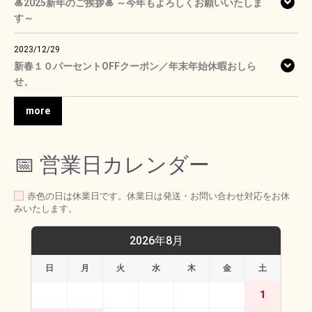
🎍2025新年のご挨拶🎍 ～今年もよろしくお願いいたしま
す～
2023/12/29
新春１０パーセントOFFクーポン／年末年始休暇おしら
せ、
more
📅 営業日カレンダー
赤色の日は休業日です。休業日は発送・お問い合わせ対応をお休
みいたします。
2026年8月
日
月
火
水
木
金
土
1