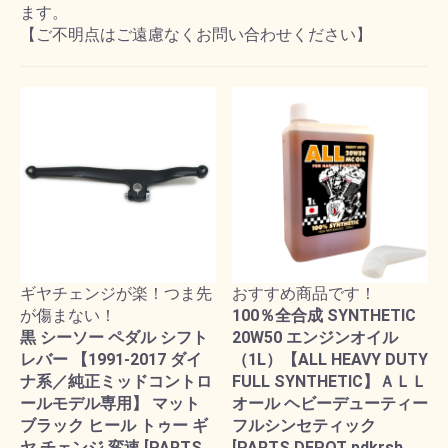
ます。
【ご不明点はご遠慮なくお問い合わせください】
ギヤチェンジが楽！つま先
おすすめ商品です！
が傷まない！
100％全合成 SYNTHETIC
黒 シーソー ペダル シフト
20W50 エンジンオイル
レバー 【1991-2017 ダイ
（1L）【ALL HEAVY DUTY
ナ系／純正ミッドコントロ
FULL SYNTHETIC】ＡＬＬ
ールモデル専用】 マット
オール ヘビーデューティー
ブラック ヒール トゥー ギ
フルシンセティック
ヤ チェンジ 変速 [PARTS
[PARTS DEPOT pdkrsh