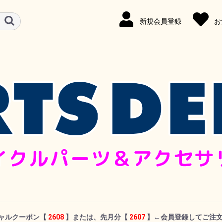
新規会員登録
お
シャルクーポン
【
2608
】または、先月分【
2607
】←
会員登録してご注