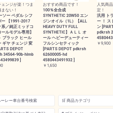
チェンジが楽！つま
おすすめ商品です！
人気商品
傷まない！
100％全合成
定！
ーソー ペダル シフ
SYNTHETIC 20W50 エン
汎用 ト
 【1991-2017
ジンオイル（1L）【ALL
ー ！ 
ナ系／純正ミッドコ
HEAVY DUTY FULL
ン [PAR
ロールモデル専用】
SYNTHETIC】ＡＬＬ オ
pdkrsh 
 ブラック ヒール
ール ヘビーデューティー
4580443
 ギヤ チェンジ 変
フルシンセティック
￥9,900
ARTS DEPOT
[PARTS DEPOT pdkrsh
h 34564-90b-hlmb
62600005-hd
43499839 ]
4580443491932 ]
00
￥1,650
 ハーレー車台番号検索
🛒 商品カテゴリ