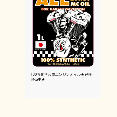
100％化学合成エンジンオイル★好評
発売中★