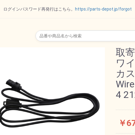
ログインパスワード再発行はこちら。
https://parts-depot.jp/forgot
リップ
ー
ット
ポート
ダー
トパー
オイルゲージ
取寄
ワ
カ
ル
イル
ド
ト
ー
ー
ALL オール
VTG
SPECTRO スペクトロ
REVTECH レブテック
Royal Purple ロイヤル
ハーレーダビッドソン
MOTOR FACTORYモ
DRAG ドラッグスペシ
MOTUL モチュール
Wire
パープル
ーターファクトリー
ャリティーズ
4 2
その他
ル
ョン
￥6