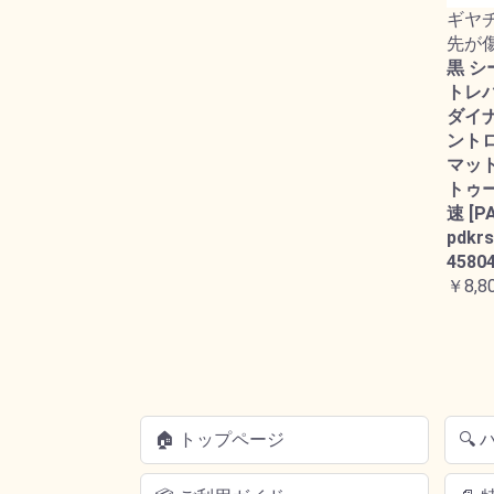
ギヤ
先が
黒 シ
トレバー
ダイ
ント
マット
トゥー
速 [P
pdkrs
45804
￥8,8
🏠 トップページ
🔍