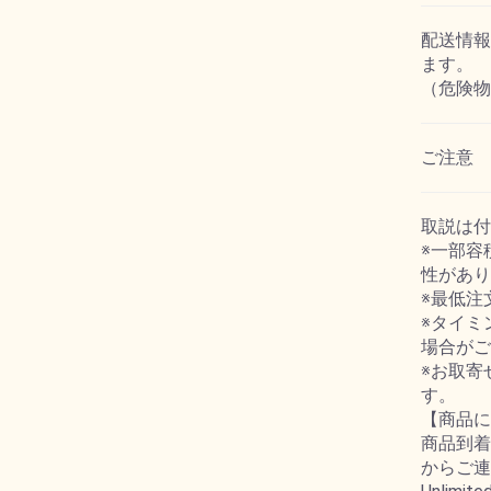
配送情報
ます。
（危険物
ご注意
取説は付
※一部容
性があり
※最低注
※タイミ
場合がご
※お取寄
す。
【商品に
商品到着
からご連