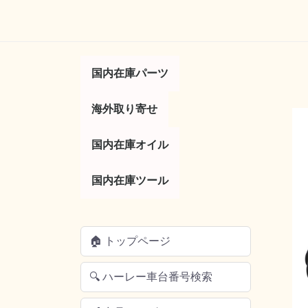
国内在庫パーツ
コントロール
サスペンション
タイヤ／ホイール
タンク／フェンダー
トランスミッション／
フットコントロール
ボディー
マフラー／排気系
ライト／ウインカー
ラック／キャリア
電気系／エレクトリッ
ブレーキ
エアー／吸気系
海外取り寄せ
便利パーツ
その他
レバー
ミラー
ハンドル
スロットル／グ
リア
ガスキャップ
キックスタータ
ブレーキレバー
フットペグ
ハイウェイペグ
シフトペグ
シフターレバー
ガスタンク
キックスタンド
ボルトキャップ
ドレスアップ
サイドカバー
マフラー
フランジガスケ
チューンナップ
サイレンサー
バルブ電球
テールライト
ウインカー
サドルバッグ
ラゲッジラック
サドルバックサ
アクセサリー
燃料調整
ソレノイド
イグニッション
マスターシリン
リプレイスメン
キャブレター
ジェット
その他
エンジン
クラッチ
ク
ツ
国内在庫オイル
オイル／フィルター
バッテリー
国内在庫ツール
フィルター
工具／その他
エンジンオイル
ミッションオイ
プライマリーオ
フォークオイル
ブレーキフルー
オイル交換セッ
アクセサリー
バッテリーカバ
AGMバッテリ
工具／ツール
配線加工ツール
ハンドツール／
電気系
タイヤ／ホイー
エンジン
ブレーキ
トランスミッシ
その他
工具セット
サスペンション
オイル交換
チューニング
🏠 トップページ
🔍 ハーレー車台番号検索