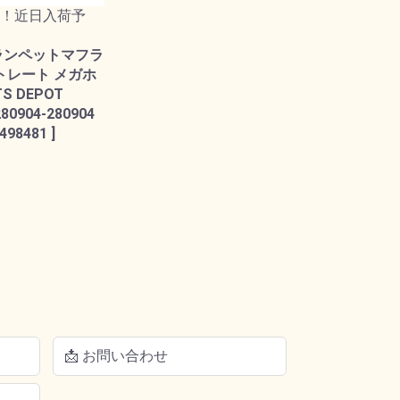
！近日入荷予
ランペットマフラ
ストレート メガホ
TS DEPOT
280904-280904
498481 ]
📩 お問い合わせ