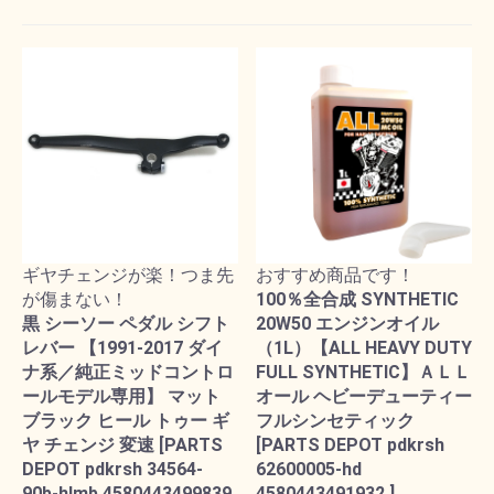
ギヤチェンジが楽！つま先
おすすめ商品です！
が傷まない！
100％全合成 SYNTHETIC
黒 シーソー ペダル シフト
20W50 エンジンオイル
レバー 【1991-2017 ダイ
（1L）【ALL HEAVY DUTY
ナ系／純正ミッドコントロ
FULL SYNTHETIC】ＡＬＬ
ールモデル専用】 マット
オール ヘビーデューティー
ブラック ヒール トゥー ギ
フルシンセティック
ヤ チェンジ 変速 [PARTS
[PARTS DEPOT pdkrsh
DEPOT pdkrsh 34564-
62600005-hd
90b-hlmb 4580443499839
4580443491932 ]