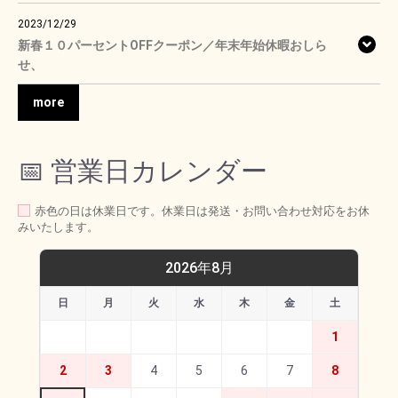
2023/12/29
新春１０パーセントOFFクーポン／年末年始休暇おしら
せ、
more
📅 営業日カレンダー
赤色の日は休業日です。休業日は発送・お問い合わせ対応をお休
みいたします。
2026年8月
日
月
火
水
木
金
土
1
2
3
4
5
6
7
8