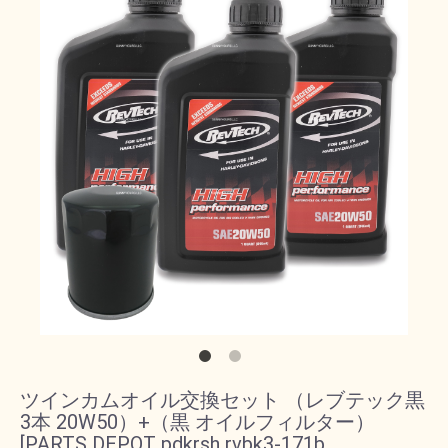
ツインカムオイル交換セット （レブテック黒
3本 20W50）+（黒 オイルフィルター）
[PARTS DEPOT pdkrsh rvbk3-171b