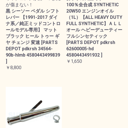
が傷まない！
100％全合成 SYNTHETIC
黒 シーソー ペダル シフト
20W50 エンジンオイル
レバー 【1991-2017 ダイ
（1L）【ALL HEAVY DUTY
ナ系／純正ミッドコントロ
FULL SYNTHETIC】ＡＬＬ
ールモデル専用】 マット
オール ヘビーデューティー
ブラック ヒール トゥー ギ
フルシンセティック
ヤ チェンジ 変速 [PARTS
[PARTS DEPOT pdkrsh
DEPOT pdkrsh 34564-
62600005-hd
90b-hlmb 4580443499839
4580443491932 ]
]
￥1,650
￥8,800