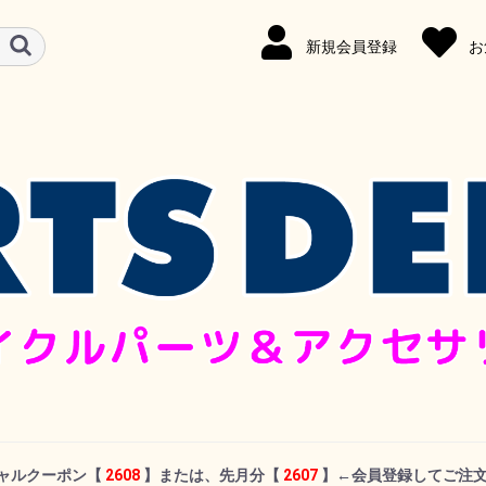
新規会員登録
お
シャルクーポン
【
2608
】または、先月分【
2607
】←
会員登録してご注