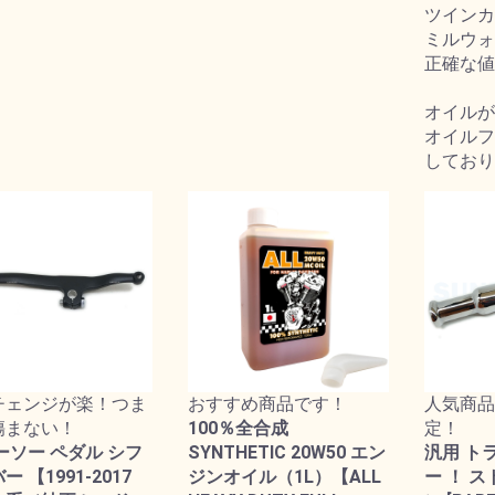
ツインカム
ミルウォー
正確な値
オイルが
オイルフ
しており
チェンジが楽！つま
おすすめ商品です！
人気商品
傷まない！
100％全合成
定！
ーソー ペダル シフ
SYNTHETIC 20W50 エン
汎用 ト
 【1991-2017
ジンオイル（1L）【ALL
ー ！ 