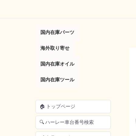
国内在庫パーツ
コントロール
サスペンション
タイヤ／ホイール
タンク／フェンダー
トランスミッション／
フットコントロール
ボディー
マフラー／排気系
ライト／ウインカー
ラック／キャリア
電気系／エレクトリッ
ブレーキ
エアー／吸気系
海外取り寄せ
便利パーツ
その他
レバー
ミラー
ハンドル
スロットル／グ
リア
ガスキャップ
キックスタータ
ブレーキレバー
フットペグ
ハイウェイペグ
シフトペグ
シフターレバー
ガスタンク
キックスタンド
ボルトキャップ
ドレスアップ
サイドカバー
マフラー
フランジガスケ
チューンナップ
サイレンサー
バルブ電球
テールライト
ウインカー
サドルバッグ
ラゲッジラック
サドルバックサ
アクセサリー
燃料調整
ソレノイド
イグニッション
マスターシリン
リプレイスメン
キャブレター
ジェット
その他
エンジン
クラッチ
ク
ツ
国内在庫オイル
オイル／フィルター
バッテリー
国内在庫ツール
フィルター
工具／その他
エンジンオイル
ミッションオイ
プライマリーオ
フォークオイル
ブレーキフルー
オイル交換セッ
アクセサリー
バッテリーカバ
AGMバッテリ
工具／ツール
配線加工ツール
ハンドツール／
電気系
タイヤ／ホイー
エンジン
ブレーキ
トランスミッシ
その他
工具セット
サスペンション
オイル交換
チューニング
🏠 トップページ
🔍 ハーレー車台番号検索