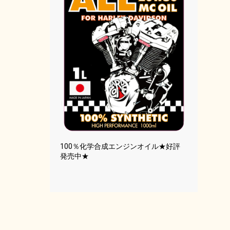
100％化学合成エンジンオイル★好評
発売中★