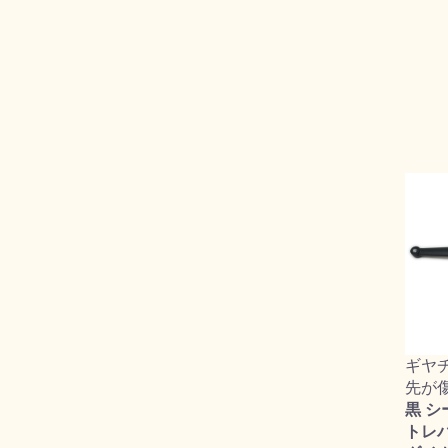
ギヤ
先が
黒 シ
トレバー