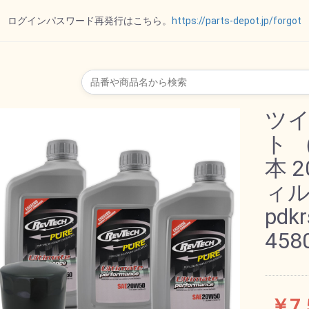
ログインパスワード再発行はこちら。
https://parts-depot.jp/forgot
リップ
ー
ット
ポート
ダー
トパー
オイルゲージ
ツ
ト 
本 
ル
イル
ド
ト
ー
ー
ALL オール
VTG
SPECTRO スペクトロ
REVTECH レブテック
Royal Purple ロイヤル
ハーレーダビッドソン
MOTOR FACTORYモ
DRAG ドラッグスペシ
MOTUL モチュール
ィルタ
パープル
ーターファクトリー
ャリティーズ
pdkr
その他
ル
ョン
458
￥7,