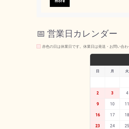
more
📅 営業日カレンダー
赤色の日は休業日です。休業日は発送・お問い合わ
日
月
火
2
3
4
9
10
1
16
17
1
23
24
2