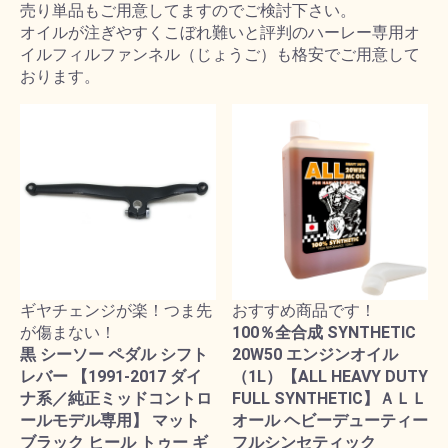
売り単品もご用意してますのでご検討下さい。
オイルが注ぎやすくこぼれ難いと評判のハーレー専用オ
イルフィルファンネル（じょうご）も格安でご用意して
おります。
ギヤチェンジが楽！つま先
おすすめ商品です！
が傷まない！
100％全合成 SYNTHETIC
黒 シーソー ペダル シフト
20W50 エンジンオイル
レバー 【1991-2017 ダイ
（1L）【ALL HEAVY DUTY
ナ系／純正ミッドコントロ
FULL SYNTHETIC】ＡＬＬ
ールモデル専用】 マット
オール ヘビーデューティー
ブラック ヒール トゥー ギ
フルシンセティック