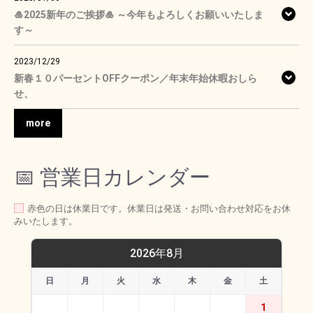
🎍2025新年のご挨拶🎍 ～今年もよろしくお願いいたしま
す～
2023/12/29
新春１０パーセントOFFクーポン／年末年始休暇おしら
せ、
more
📅 営業日カレンダー
赤色の日は休業日です。休業日は発送・お問い合わせ対応をお休
みいたします。
2026年8月
日
月
火
水
木
金
土
1