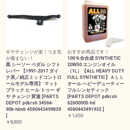
ギヤチェンジが楽！つま先
おすすめ商品です！
が傷まない！
100％全合成 SYNTHETIC
黒 シーソー ペダル シフト
20W50 エンジンオイル
レバー 【1991-2017 ダイ
（1L）【ALL HEAVY DUTY
ナ系／純正ミッドコントロ
FULL SYNTHETIC】ＡＬＬ
ールモデル専用】 マット
オール ヘビーデューティー
ブラック ヒール トゥー ギ
フルシンセティック
ヤ チェンジ 変速 [PARTS
[PARTS DEPOT pdkrsh
DEPOT pdkrsh 34564-
62600005-hd
90b-hlmb 4580443499839
4580443491932 ]
]
￥1,650
￥8,800