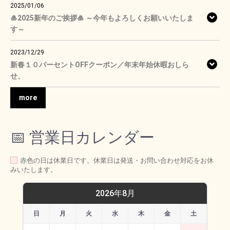
2025/01/06
🎍2025新年のご挨拶🎍 ～今年もよろしくお願いいたしま
す～
2023/12/29
新春１０パーセントOFFクーポン／年末年始休暇おしら
せ、
more
📅 営業日カレンダー
赤色の日は休業日です。休業日は発送・お問い合わせ対応をお休
みいたします。
2026年8月
日
月
火
水
木
金
土