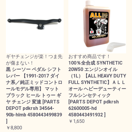
ギヤチェンジが楽！つま先
おすすめ商品です！
が傷まない！
100％全合成 SYNTHETIC
黒 シーソー ペダル シフト
20W50 エンジンオイル
レバー 【1991-2017 ダイ
（1L）【ALL HEAVY DUTY
ナ系／純正ミッドコントロ
FULL SYNTHETIC】ＡＬＬ
ールモデル専用】 マット
オール ヘビーデューティー
ブラック ヒール トゥー ギ
フルシンセティック
ヤ チェンジ 変速 [PARTS
[PARTS DEPOT pdkrsh
DEPOT pdkrsh 34564-
62600005-hd
90b-hlmb 4580443499839
4580443491932 ]
]
￥1,650
￥8,800