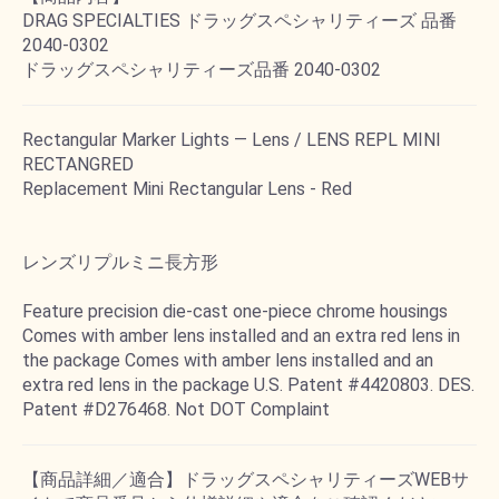
DRAG SPECIALTIES ドラッグスペシャリティーズ 品番
2040-0302
ドラッグスペシャリティーズ品番 2040-0302
Rectangular Marker Lights ― Lens / LENS REPL MINI
RECTANGRED
Replacement Mini Rectangular Lens - Red
レンズリプルミニ長方形
Feature precision die-cast one-piece chrome housings
Comes with amber lens installed and an extra red lens in
the package Comes with amber lens installed and an
extra red lens in the package U.S. Patent #4420803. DES.
Patent #D276468. Not DOT Complaint
【商品詳細／適合】ドラッグスペシャリティーズWEBサ