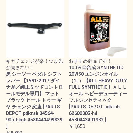
ギヤチェンジが楽！つま先
おすすめ商品です！
が傷まない！
100％全合成 SYNTHETIC
黒 シーソー ペダル シフト
20W50 エンジンオイル
レバー 【1991-2017 ダイ
（1L）【ALL HEAVY DUTY
ナ系／純正ミッドコントロ
FULL SYNTHETIC】ＡＬＬ
ールモデル専用】 マット
オール ヘビーデューティー
ブラック ヒール トゥー ギ
フルシンセティック
ヤ チェンジ 変速 [PARTS
[PARTS DEPOT pdkrsh
DEPOT pdkrsh 34564-
62600005-hd
90b-hlmb 4580443499839
4580443491932 ]
]
￥1,650
￥8,800