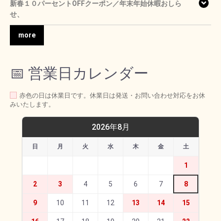
新春１０パーセントOFFクーポン／年末年始休暇おしら
せ、
more
📅 営業日カレンダー
赤色の日は休業日です。休業日は発送・お問い合わせ対応をお休
みいたします。
2026年8月
日
月
火
水
木
金
土
1
2
3
4
5
6
7
8
9
10
11
12
13
14
15