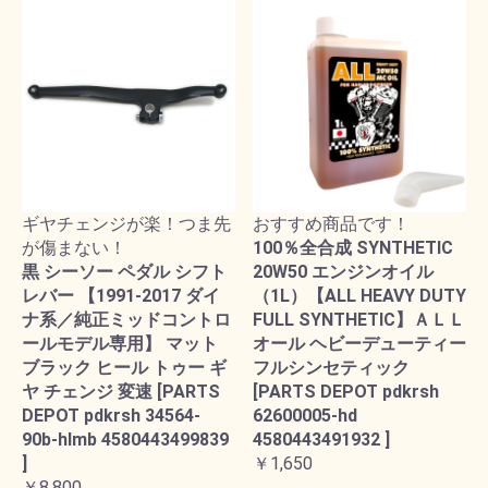
ギヤチェンジが楽！つま先
おすすめ商品です！
が傷まない！
100％全合成 SYNTHETIC
黒 シーソー ペダル シフト
20W50 エンジンオイル
レバー 【1991-2017 ダイ
（1L）【ALL HEAVY DUTY
ナ系／純正ミッドコントロ
FULL SYNTHETIC】ＡＬＬ
ールモデル専用】 マット
オール ヘビーデューティー
ブラック ヒール トゥー ギ
フルシンセティック
ヤ チェンジ 変速 [PARTS
[PARTS DEPOT pdkrsh
DEPOT pdkrsh 34564-
62600005-hd
90b-hlmb 4580443499839
4580443491932 ]
]
￥1,650
￥8,800