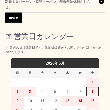
新春１０パーセントOFFクーポン／年末年始休暇おしら
せ、
more
📅 営業日カレンダー
赤色の日は休業日です。休業日は発送・お問い合わせ対応をお休
みいたします。
2026年8月
日
月
火
水
木
金
土
1
2
3
4
5
6
7
8
9
10
11
12
13
14
15