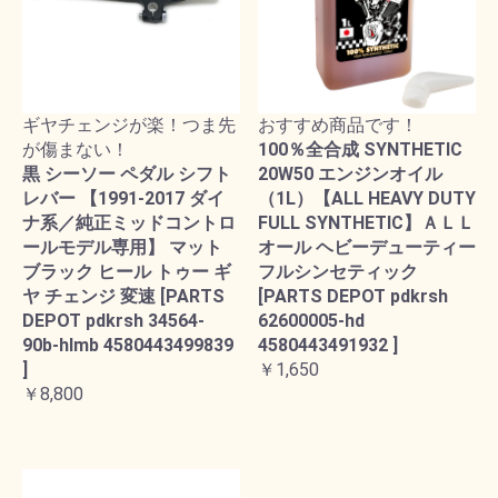
ギヤチェンジが楽！つま先
おすすめ商品です！
が傷まない！
100％全合成 SYNTHETIC
黒 シーソー ペダル シフト
20W50 エンジンオイル
レバー 【1991-2017 ダイ
（1L）【ALL HEAVY DUTY
ナ系／純正ミッドコントロ
FULL SYNTHETIC】ＡＬＬ
ールモデル専用】 マット
オール ヘビーデューティー
ブラック ヒール トゥー ギ
フルシンセティック
ヤ チェンジ 変速 [PARTS
[PARTS DEPOT pdkrsh
DEPOT pdkrsh 34564-
62600005-hd
90b-hlmb 4580443499839
4580443491932 ]
]
￥1,650
￥8,800