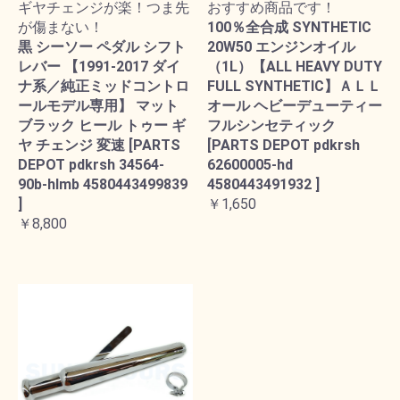
ギヤチェンジが楽！つま先
おすすめ商品です！
が傷まない！
100％全合成 SYNTHETIC
黒 シーソー ペダル シフト
20W50 エンジンオイル
レバー 【1991-2017 ダイ
（1L）【ALL HEAVY DUTY
ナ系／純正ミッドコントロ
FULL SYNTHETIC】ＡＬＬ
ールモデル専用】 マット
オール ヘビーデューティー
ブラック ヒール トゥー ギ
フルシンセティック
ヤ チェンジ 変速 [PARTS
[PARTS DEPOT pdkrsh
DEPOT pdkrsh 34564-
62600005-hd
90b-hlmb 4580443499839
4580443491932 ]
]
￥1,650
￥8,800