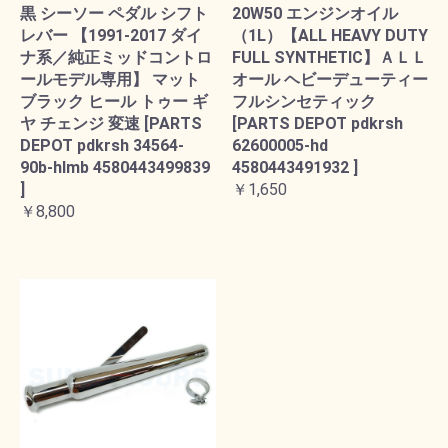
黒 シーソー ペダル シフト
20W50 エンジンオイル
レバー 【1991-2017 ダイ
（1L）【ALL HEAVY DUTY
ナ系／純正ミッドコントロ
FULL SYNTHETIC】ＡＬＬ
ールモデル専用】 マット
オール ヘビーデューティー
ブラック ヒール トゥー ギ
フルシンセティック
ヤ チェンジ 変速 [PARTS
[PARTS DEPOT pdkrsh
DEPOT pdkrsh 34564-
62600005-hd
90b-hlmb 4580443499839
4580443491932 ]
]
￥1,650
￥8,800