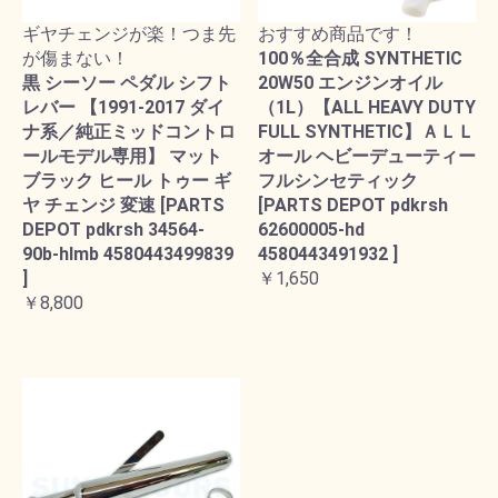
ギヤチェンジが楽！つま先
おすすめ商品です！
が傷まない！
100％全合成 SYNTHETIC
黒 シーソー ペダル シフト
20W50 エンジンオイル
レバー 【1991-2017 ダイ
（1L）【ALL HEAVY DUTY
ナ系／純正ミッドコントロ
FULL SYNTHETIC】ＡＬＬ
ールモデル専用】 マット
オール ヘビーデューティー
ブラック ヒール トゥー ギ
フルシンセティック
ヤ チェンジ 変速 [PARTS
[PARTS DEPOT pdkrsh
DEPOT pdkrsh 34564-
62600005-hd
90b-hlmb 4580443499839
4580443491932 ]
]
￥1,650
￥8,800