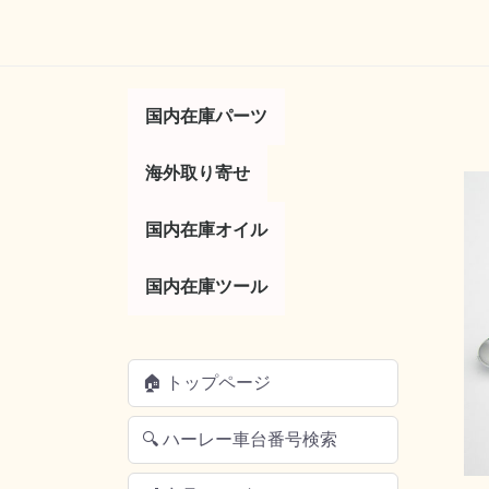
国内在庫パーツ
コントロール
サスペンション
タイヤ／ホイール
タンク／フェンダー
トランスミッション／
フットコントロール
ボディー
マフラー／排気系
ライト／ウインカー
ラック／キャリア
電気系／エレクトリッ
ブレーキ
エアー／吸気系
海外取り寄せ
便利パーツ
その他
レバー
ミラー
ハンドル
スロットル／グ
リア
ガスキャップ
キックスタータ
ブレーキレバー
フットペグ
ハイウェイペグ
シフトペグ
シフターレバー
ガスタンク
キックスタンド
ボルトキャップ
ドレスアップ
サイドカバー
マフラー
フランジガスケ
チューンナップ
サイレンサー
バルブ電球
テールライト
ウインカー
サドルバッグ
ラゲッジラック
サドルバックサ
アクセサリー
燃料調整
ソレノイド
イグニッション
マスターシリン
リプレイスメン
キャブレター
ジェット
その他
エンジン
クラッチ
ク
ツ
国内在庫オイル
オイル／フィルター
バッテリー
国内在庫ツール
フィルター
工具／その他
エンジンオイル
ミッションオイ
プライマリーオ
フォークオイル
ブレーキフルー
オイル交換セッ
アクセサリー
バッテリーカバ
AGMバッテリ
工具／ツール
配線加工ツール
ハンドツール／
電気系
タイヤ／ホイー
エンジン
ブレーキ
トランスミッシ
その他
工具セット
サスペンション
オイル交換
チューニング
🏠 トップページ
🔍 ハーレー車台番号検索