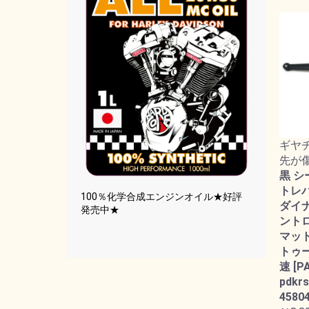
ギヤ
先が
黒 シ
トレバー
100％化学合成エンジンオイル★好評
ダイ
発売中★
ント
マット
トゥー
速 [P
pdkrs
45804