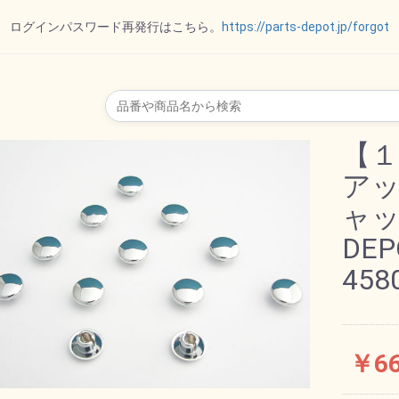
ログインパスワード再発行はこちら。
https://parts-depot.jp/forgot
リップ
ー
ット
ポート
ダー
トパー
オイルゲージ
【１
アッ
ャッ
ル
イル
ド
ト
ー
ー
ALL オール
VTG
SPECTRO スペクトロ
REVTECH レブテック
Royal Purple ロイヤル
ハーレーダビッドソン
MOTOR FACTORYモ
DRAG ドラッグスペシ
MOTUL モチュール
DEP
パープル
ーターファクトリー
ャリティーズ
458
その他
ル
ョン
￥6