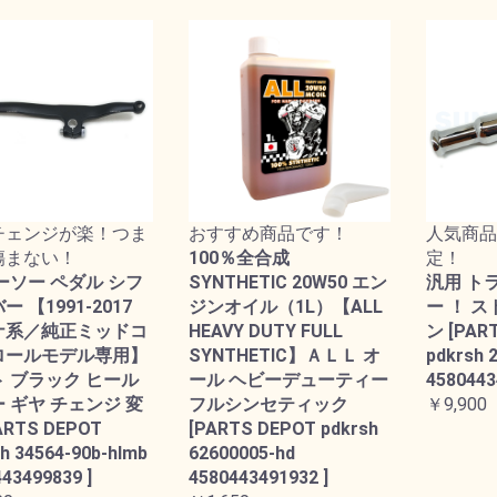
チェンジが楽！つま
おすすめ商品です！
人気商品
傷まない！
100％全合成
定！
ーソー ペダル シフ
SYNTHETIC 20W50 エン
汎用 ト
 【1991-2017
ジンオイル（1L）【ALL
ー ！ 
ナ系／純正ミッドコ
HEAVY DUTY FULL
ン [PAR
ロールモデル専用】
SYNTHETIC】ＡＬＬ オ
pdkrsh 
 ブラック ヒール
ール ヘビーデューティー
4580443
 ギヤ チェンジ 変
フルシンセティック
￥9,900
ARTS DEPOT
[PARTS DEPOT pdkrsh
h 34564-90b-hlmb
62600005-hd
43499839 ]
4580443491932 ]