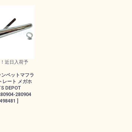
！近日入荷予
ランペットマフラ
ストレート メガホ
TS DEPOT
280904-280904
498481 ]