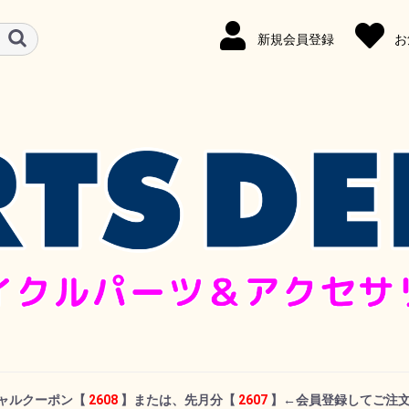
新規会員登録
お
シャルクーポン
【
2608
】または、先月分【
2607
】←
会員登録してご注