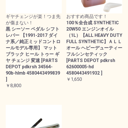
ギヤチェンジが楽！つま先
おすすめ商品です！
が傷まない！
100％全合成 SYNTHETIC
黒 シーソー ペダル シフト
20W50 エンジンオイル
レバー 【1991-2017 ダイ
（1L）【ALL HEAVY DUTY
ナ系／純正ミッドコントロ
FULL SYNTHETIC】ＡＬＬ
ールモデル専用】 マット
オール ヘビーデューティー
ブラック ヒール トゥー ギ
フルシンセティック
ヤ チェンジ 変速 [PARTS
[PARTS DEPOT pdkrsh
DEPOT pdkrsh 34564-
62600005-hd
90b-hlmb 4580443499839
4580443491932 ]
]
￥1,650
￥8,800