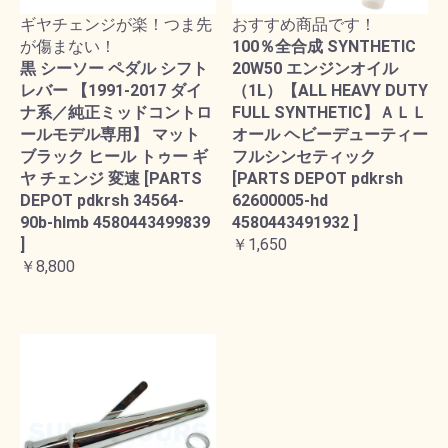
ギヤチェンジが楽！つま先
おすすめ商品です！
が傷まない！
100％全合成 SYNTHETIC
黒 シーソー ペダル シフト
20W50 エンジンオイル
レバー 【1991-2017 ダイ
（1L）【ALL HEAVY DUTY
ナ系／純正ミッドコントロ
FULL SYNTHETIC】ＡＬＬ
ールモデル専用】 マット
オール ヘビーデューティー
ブラック ヒール トゥー ギ
フルシンセティック
ヤ チェンジ 変速 [PARTS
[PARTS DEPOT pdkrsh
DEPOT pdkrsh 34564-
62600005-hd
90b-hlmb 4580443499839
4580443491932 ]
]
￥1,650
￥8,800