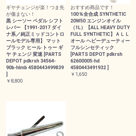
ギヤチェンジが楽！つま先
おすすめ商品です！
が傷まない！
100％全合成 SYNTHETIC
黒 シーソー ペダル シフト
20W50 エンジンオイル
レバー 【1991-2017 ダイ
（1L）【ALL HEAVY DUTY
ナ系／純正ミッドコントロ
FULL SYNTHETIC】ＡＬＬ
ールモデル専用】 マット
オール ヘビーデューティー
ブラック ヒール トゥー ギ
フルシンセティック
ヤ チェンジ 変速 [PARTS
[PARTS DEPOT pdkrsh
DEPOT pdkrsh 34564-
62600005-hd
90b-hlmb 4580443499839
4580443491932 ]
]
￥1,650
￥8,800