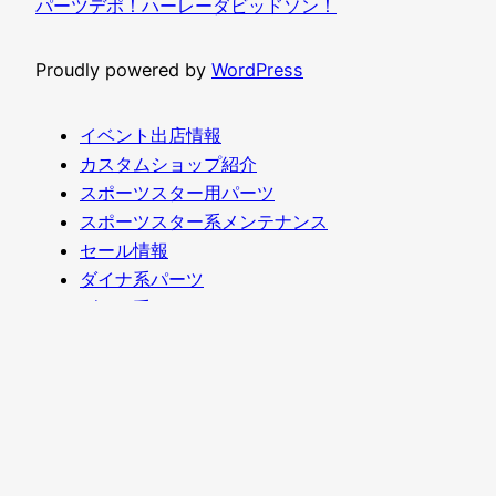
パーツデポ！ハーレーダビッドソン！
Proudly powered by
WordPress
イベント出店情報
カスタムショップ紹介
スポーツスター用パーツ
スポーツスター系メンテナンス
セール情報
ダイナ系パーツ
ダイナ系メンテナンス
ツーリング／キャンプ
ハーレー売ります買います
ミーティング
モニター募集
ヤフオク
修理メンテナンス