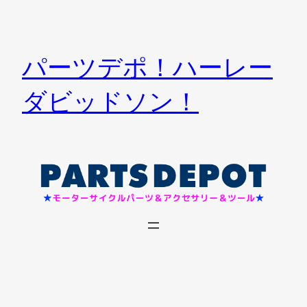
内
容
を
パーツデポ！ハーレー
ス
キ
ダビッドソン！
ッ
プ