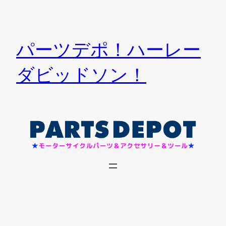
内
容
を
パーツデポ！ハーレー
ス
キ
ダビッドソン！
ッ
プ