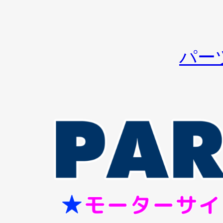
内
容
を
パー
ス
キ
ッ
プ