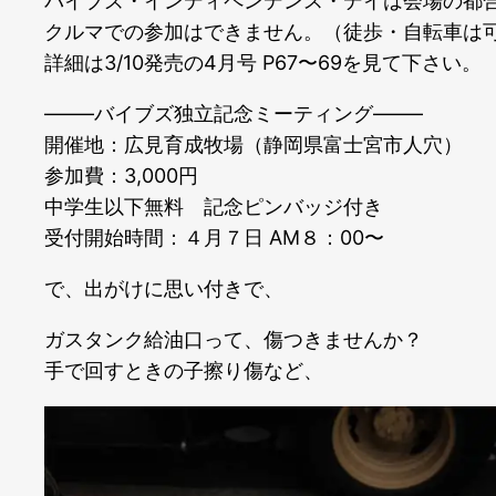
バイブズ・インディペンデンス・デイは会場の都
クルマでの参加はできません。（徒歩・自転車は
詳細は3/10発売の4月号 P67〜69を見て下さい。
——–バイブズ独立記念ミーティング——–
開催地：広見育成牧場（静岡県富士宮市人穴）
参加費：3,000円
中学生以下無料 記念ピンバッジ付き
受付開始時間：４月７日 AM８：00〜
で、出がけに思い付きで、
ガスタンク給油口って、傷つきませんか？
手で回すときの子擦り傷など、