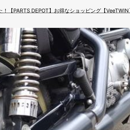
た！
【PARTS DEPOT】お得なショッピング
【VeeTW