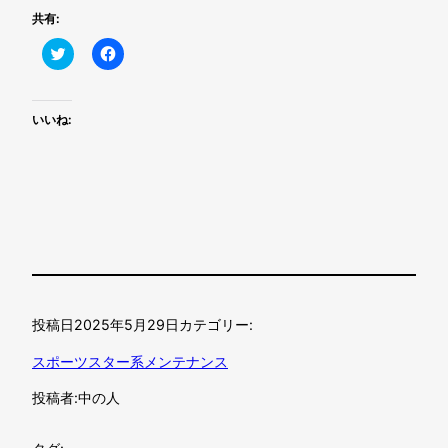
共有:
Click
Facebook
to
で
share
共
on
有
Twitter
す
(新
る
いいね:
し
に
い
は
ウ
ク
ィ
リ
ン
ッ
ド
ク
ウ
し
で
て
開
く
き
だ
ま
さ
す)
い
(新
し
い
ウ
投稿日
2025年5月29日
カテゴリー:
ィ
ン
スポーツスター系メンテナンス
ド
ウ
で
投稿者:
中の人
開
き
ま
す)