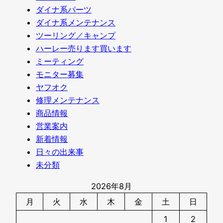
ダイナ系パーツ
ダイナ系メンテナンス
ツーリング／キャンプ
ハーレー売ります買います
ミーティング
モニター募集
ヤフオク
修理メンテナンス
商品情報
営業案内
新着情報
日々の出来事
未分類
2026年8月
月
火
水
木
金
土
日
1
2