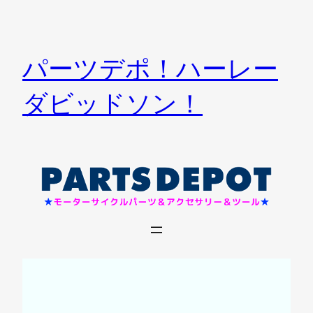
内
容
を
パーツデポ！ハーレー
ス
キ
ダビッドソン！
ッ
プ