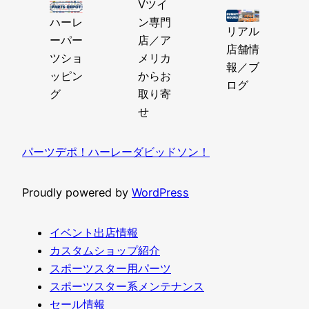
Vツイ
ハーレ
ン専門
リアル
ーパー
店／ア
店舗情
ツショ
メリカ
報／ブ
ッピン
からお
ログ
グ
取り寄
せ
パーツデポ！ハーレーダビッドソン！
Proudly powered by
WordPress
イベント出店情報
カスタムショップ紹介
スポーツスター用パーツ
スポーツスター系メンテナンス
セール情報